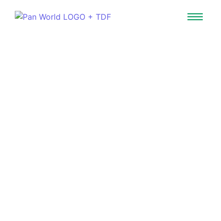
Pan World in Ihrer Industrie
Erfahrung mit
Magnetpumpen
Wir vertreiben Pan World in 14
Ländern und garantieren
fachkundige technische Beratung.
Unser hochqualifiziertes Team sorgt
für die beste Lösung für jeden