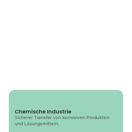
Kunden.
Über uns
Chemische Industrie
Leckagefreie Magnetpumpen für
Sicherer Transfer von korrosiven Produkten
anspruchsvolle chemische Prozesse.
und Lösungsmitteln.