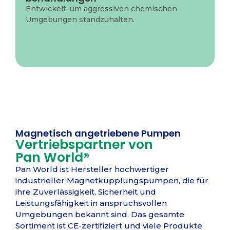
Beizbädern.
Support
Entwickelt, um aggressiven chemischen
Umgebungen standzuhalten.
Unser erfahrenes Technikteam
steht Ihnen bei Ihren Projekten
gerne beratend zur Seite. Wir helfen
Ihnen dabei, die Pan World-
Pumpenlösung auszuwählen, die
Ihren Anforderungen am besten
entspricht.
Magnetisch angetriebene Pumpen
Vertriebspartner von
Pan World®
Kontakt
Pan World ist Hersteller hochwertiger
industrieller Magnetkupplungspumpen, die für
ihre Zuverlässigkeit, Sicherheit und
Leistungsfähigkeit in anspruchsvollen
Umgebungen bekannt sind. Das gesamte
Sortiment ist CE-zertifiziert und viele Produkte