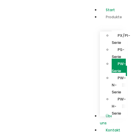
Start
Produkte
PX/PI-
Serie
PS-
Serie
PW-
Serie
PW-
N-
Serie
PW-
H-
Serie
Über
uns
Kontakt