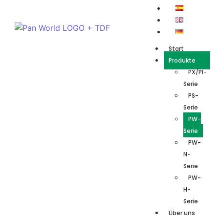
Start
Produkte
PX/PI-
Serie
PS-
Serie
PW-
Serie
PW-
N-
Serie
PW-
H-
Serie
Über uns