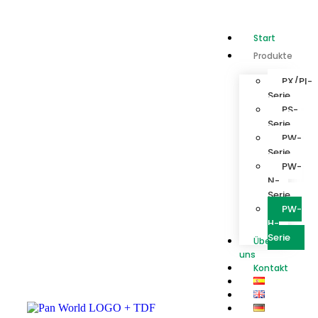
Start
Produkte
PX/PI-
Serie
PS-
Serie
PW-
Serie
PW-
N-
Serie
PW-
H-
Serie
Über
uns
Kontakt