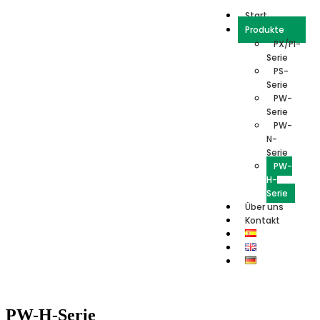
Start
Produkte
PX/PI-
Serie
PS-
Serie
PW-
Serie
PW-
N-
Serie
PW-
H-
Serie
Über uns
Kontakt
PW-H-Serie